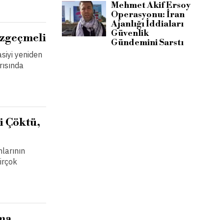
Mehmet Akif Ersoy
Operasyonu: İran
Ajanlığı İddiaları
Güvenlik
azgeçmeli
Gündemini Sarstı
siyi yeniden
rısında
i Çöktü,
nlarının
irçok
ma