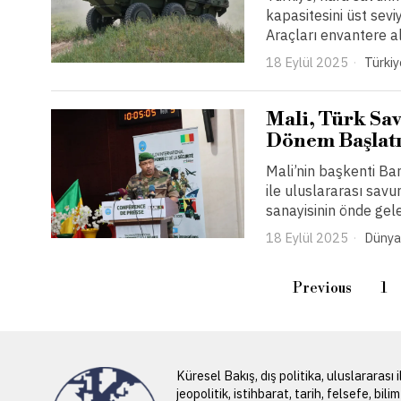
kapasitesini üst sev
Araçları envantere a
18 Eylül 2025
Türkiy
Mali, Türk Sav
Dönem Başlat
Mali’nin başkenti B
ile uluslararası sav
sanayisinin önde gel
18 Eylül 2025
Dünya
Previous
1
Küresel Bakış, dış politika, uluslararası il
jeopolitik, istihbarat, tarih, felsefe, bili