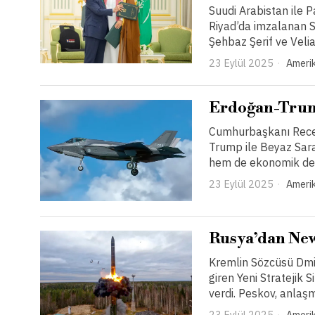
Suudi Arabistan ile P
Riyad’da imzalanan St
Şehbaz Şerif ve Vel
23 Eylül 2025
Amerik
Erdoğan-Trump
Cumhurbaşkanı Recep
Trump ile Beyaz Sar
hem de ekonomik deng
23 Eylül 2025
Amerik
Rusya’dan New
Kremlin Sözcüsü Dmi
giren Yeni Stratejik 
verdi. Peskov, anlaş
23 Eylül 2025
Amerik