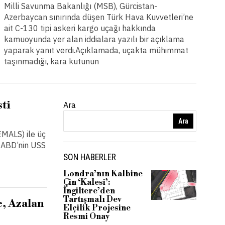
Milli Savunma Bakanlığı (MSB), Gürcistan-
Azerbaycan sınırında düşen Türk Hava Kuvvetleri’ne
ait C-130 tipi askeri kargo uçağı hakkında
kamuoyunda yer alan iddialara yazılı bir açıklama
yaparak yanıt verdi.Açıklamada, uçakta mühimmat
taşınmadığı, kara kutunun
ti
Ara
Ara
EMALS) ile üç
, ABD’nin USS
SON HABERLER
Londra’nın Kalbine
Çin ‘Kalesi’:
İngiltere’den
Tartışmalı Dev
, Azalan
Elçilik Projesine
Resmi Onay