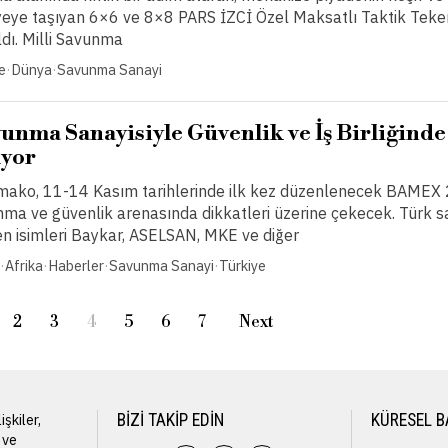
iyeye taşıyan 6×6 ve 8×8 PARS İZCİ Özel Maksatlı Taktik Tekerl
ldı. Milli Savunma
e
·
Dünya
·
Savunma Sanayi
unma Sanayisiyle Güvenlik ve İş Birliğinde
ıyor
amako, 11-14 Kasım tarihlerinde ilk kez düzenlenecek BAMEX
unma ve güvenlik arenasında dikkatleri üzerine çekecek. Türk
en isimleri Baykar, ASELSAN, MKE ve diğer
·
Afrika
·
Haberler
·
Savunma Sanayi
·
Türkiye
2
3
4
5
6
7
Next
işkiler,
BIZI TAKIP EDIN
KÜRESEL B
m ve