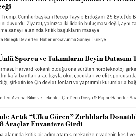
ceği
Trump, Cumhurbaşkanı Recep Tayyip Erdoğan’ı 25 Eylül’de 
nı duyurdu. Ziyaret, yalnızca iki liderin buluşması değil, ayn
ma sanayii alanında kritik başlıkların masaya
a Birleşik Devletleri
·
Haberler
·
Savunma Sanayi
·
Türkiye
Ünlü Sporcu ve Takımların Beyin Datasını 
ması, Harvard kökenli olduğu öne sürülen nöroteknoloji şirke
m kafa bantları aracılığıyla okul çocukları ve elit sporculard
dığı; şirketin ise Çin devlet fonları ve yaptırımlı kurumlarla bağ
etleri
·
Avrupa
·
Bilim ve Teknoloji
·
Çin
·
Derin Dosya & Rapor
·
Haberler
·
Sa
de Artık “Ufku Gören” Zırhlılarla Donatıl
×8 Araçlar Envantere Girdi
 alanında kritik bir adım atarak, mekanize piyadenin keşif ve 