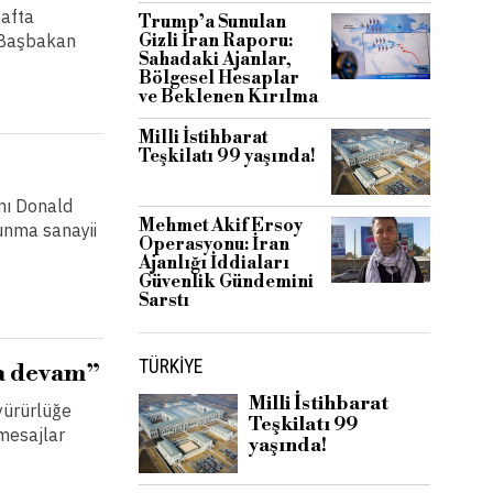
hafta
Trump’a Sunulan
. Başbakan
Gizli İran Raporu:
Sahadaki Ajanlar,
Bölgesel Hesaplar
ve Beklenen Kırılma
Milli İstihbarat
Teşkilatı 99 yaşında!
nı Donald
Mehmet Akif Ersoy
unma sanayii
Operasyonu: İran
Ajanlığı İddiaları
Güvenlik Gündemini
Sarstı
TÜRKIYE
ha devam”
Milli İstihbarat
yürürlüğe
Teşkilatı 99
 mesajlar
yaşında!