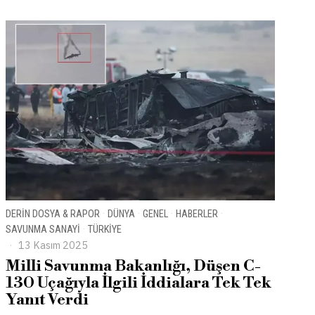
DERIN DOSYA & RAPOR
·
DÜNYA
·
GENEL
·
HABERLER
·
SAVUNMA SANAYI
·
TÜRKIYE
13 Kasım 2025
Milli Savunma Bakanlığı, Düşen C-
130 Uçağıyla İlgili İddialara Tek Tek
Yanıt Verdi