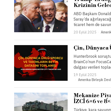
Krizinin Gele
ABD Başkanı Donald 
Saray’da ağırlayacağı
ticaret hem de savun
20 Eylül 2025
Amerik
Çin, Dünyaca 
Hunterbrook soruştur
BrainCo’nun FocusCal
dalgası verileri topla
19 Eylül 2025
Amerika Birleşik Devl
Mekanize Piya
İZCİ 6×6 ve 8
Türkiye, kara savunma