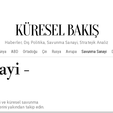
KÜRESEL BAKIŞ
Haberler, Dış Politika, Savunma Sanayi, Stratejik Analiz
ünya
ABD
Ortadoğu
Çin
Rusya
Avrupa
Savunma Sanayi
ayi
-
leri ve küresel savunma
erini yakından takip edin.