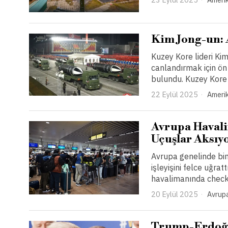
Kim Jong-un: 
Kuzey Kore lideri Ki
canlandırmak için ön
bulundu. Kuzey Kore
22 Eylül 2025
Amerik
Avrupa Havali
Uçuşlar Aksıy
Avrupa genelinde binl
işleyişini felce uğra
havalimanında check-i
20 Eylül 2025
Avrup
Trump-Erdoğan