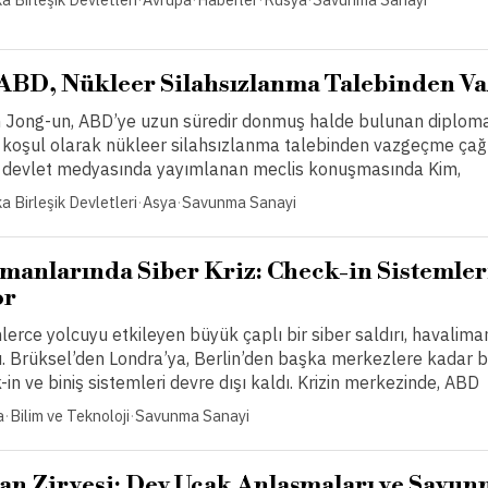
ABD, Nükleer Silahsızlanma Talebinden V
m Jong-un, ABD’ye uzun süredir donmuş halde bulunan diploma
 koşul olarak nükleer silahsızlanma talebinden vazgeçme çağ
 devlet medyasında yayımlanan meclis konuşmasında Kim,
a Birleşik Devletleri
·
Asya
·
Savunma Sanayi
manlarında Siber Kriz: Check-in Sistemler
or
erce yolcuyu etkileyen büyük çaplı bir siber saldırı, havalima
ttı. Brüksel’den Londra’ya, Berlin’den başka merkezlere kadar b
n ve biniş sistemleri devre dışı kaldı. Krizin merkezinde, ABD
a
·
Bilim ve Teknoloji
·
Savunma Sanayi
 Zirvesi: Dev Uçak Anlaşmaları ve Savun