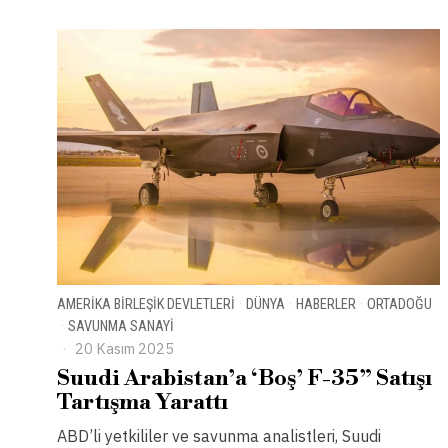
AMERIKA BIRLEŞIK DEVLETLERI
·
DÜNYA
·
HABERLER
·
ORTADOĞU
·
SAVUNMA SANAYI
20 Kasım 2025
Suudi Arabistan’a ‘Boş’ F-35” Satışı
Tartışma Yarattı
ABD’li yetkililer ve savunma analistleri, Suudi