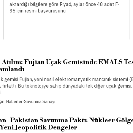
aktardığı bilgilere göre Riyad, aylar önce 48 adet F-
35 için resmi başvurusunu
i Atılım: Fujian Uçak Gemisinde EMALS Tes
mamlandı
ak gemisi Fujian, yeni nesil elektromanyetik mancınık sistemi (
a fırlattı. Bu teknolojiye sahip dünyadaki tek diğer uçak gemisi
.
Çin
·
Haberler
·
Savunma Sanayi
an–Pakistan Savunma Paktı: Nükleer Gölge
 Yeni Jeopolitik Dengeler