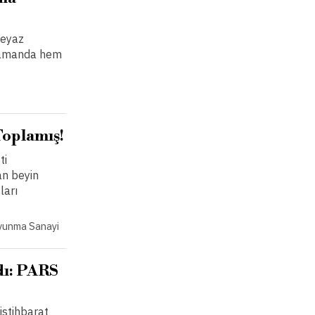
Beyaz
ı zamanda hem
Toplamış!
ti
an beyin
ları
vunma Sanayi
dı: PARS
istihbarat