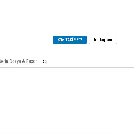
X'te TAKİP ET!
Instagram
Derin Dosya & Rapor