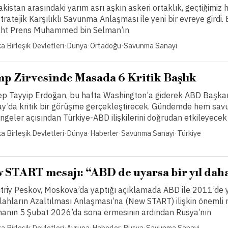
akistan arasındaki yarım asrı aşkın askeri ortaklık, geçtiğimiz 
ratejik Karşılıklı Savunma Anlaşması ile yeni bir evreye girdi
iaht Prens Muhammed bin Selman’ın
a Birleşik Devletleri
·
Dünya
·
Ortadoğu
·
Savunma Sanayi
 Zirvesinde Masada 6 Kritik Başlık
 Tayyip Erdoğan, bu hafta Washington’a giderek ABD Başka
ay’da kritik bir görüşme gerçekleştirecek. Gündemde hem sav
eler açısından Türkiye-ABD ilişkilerini doğrudan etkileyecek
a Birleşik Devletleri
·
Dünya
·
Haberler
·
Savunma Sanayi
·
Türkiye
 START mesajı: “ABD de uyarsa bir yıl da
triy Peskov, Moskova’da yaptığı açıklamada ABD ile 2011’de 
Silahların Azaltılması Anlaşması’na (New START) ilişkin önemli
manın 5 Şubat 2026’da sona ermesinin ardından Rusya’nın
a Birleşik Devletleri
·
Avrupa
·
Haberler
·
Rusya
·
Savunma Sanayi