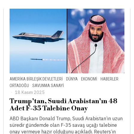
AMERIKA BIRLEŞIK DEVLETLERI
·
DÜNYA
·
EKONOMI
·
HABERLER
·
ORTADOĞU
·
SAVUNMA SANAYI
18 Kasım 2025
Trump’tan, Suudi Arabistan’ın 48
Adet F-35 Talebine Onay
ABD Başkanı Donald Trump, Suudi Arabistan’ın uzun
süredir gündemde olan F-35 savaş uçağı talebine
onay vermeye hazır olduğunu açıkladı. Reuters’ın