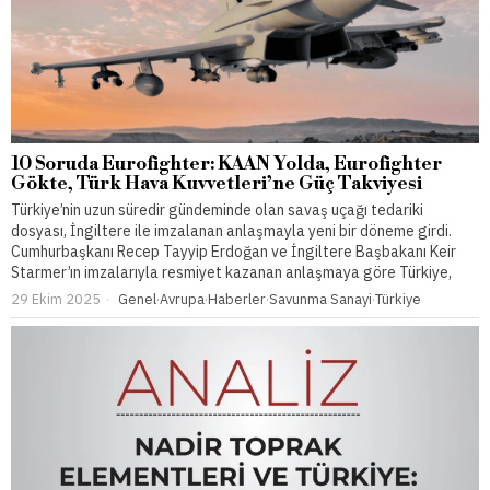
10 Soruda Eurofighter: KAAN Yolda, Eurofighter
Gökte, Türk Hava Kuvvetleri’ne Güç Takviyesi
Türkiye’nin uzun süredir gündeminde olan savaş uçağı tedariki
dosyası, İngiltere ile imzalanan anlaşmayla yeni bir döneme girdi.
Cumhurbaşkanı Recep Tayyip Erdoğan ve İngiltere Başbakanı Keir
Starmer’ın imzalarıyla resmiyet kazanan anlaşmaya göre Türkiye,
29 Ekim 2025
Genel
·
Avrupa
·
Haberler
·
Savunma Sanayi
·
Türkiye