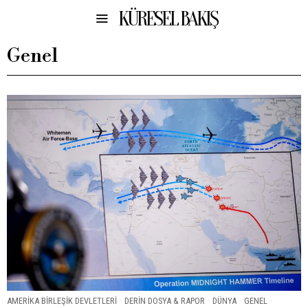
KÜRESEL BAKIŞ
Genel
AMERIKA BIRLEŞIK DEVLETLERI
·
DERIN DOSYA & RAPOR
·
DÜNYA
·
GENEL
·