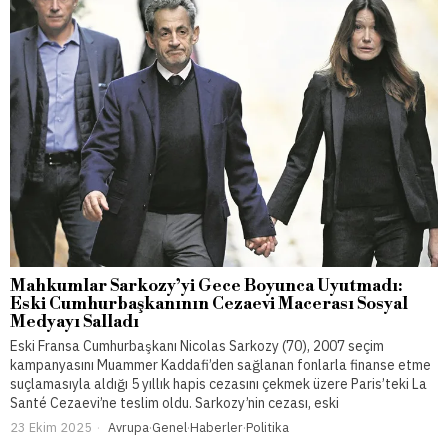
Mahkumlar Sarkozy’yi Gece Boyunca Uyutmadı:
Eski Cumhurbaşkanının Cezaevi Macerası Sosyal
Medyayı Salladı
Eski Fransa Cumhurbaşkanı Nicolas Sarkozy (70), 2007 seçim
kampanyasını Muammer Kaddafi’den sağlanan fonlarla finanse etme
suçlamasıyla aldığı 5 yıllık hapis cezasını çekmek üzere Paris’teki La
Santé Cezaevi’ne teslim oldu. Sarkozy’nin cezası, eski
23 Ekim 2025
Avrupa
·
Genel
·
Haberler
·
Politika