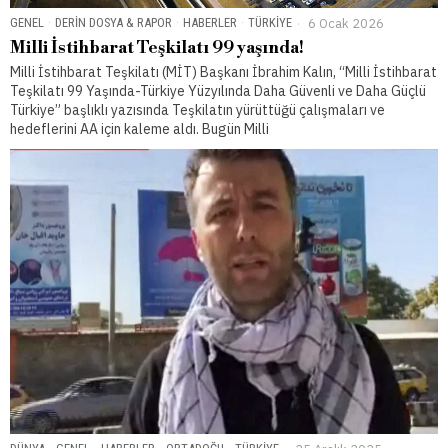
GENEL
·
DERIN DOSYA & RAPOR
·
HABERLER
·
TÜRKIYE
6 Ocak 2026
Milli İstihbarat Teşkilatı 99 yaşında!
Milli İstihbarat Teşkilatı (MİT) Başkanı İbrahim Kalın, “Milli İstihbarat
Teşkilatı 99 Yaşında-Türkiye Yüzyılında Daha Güvenli ve Daha Güçlü
Türkiye” başlıklı yazısında Teşkilatın yürüttüğü çalışmaları ve
hedeflerini AA için kaleme aldı. Bugün Milli