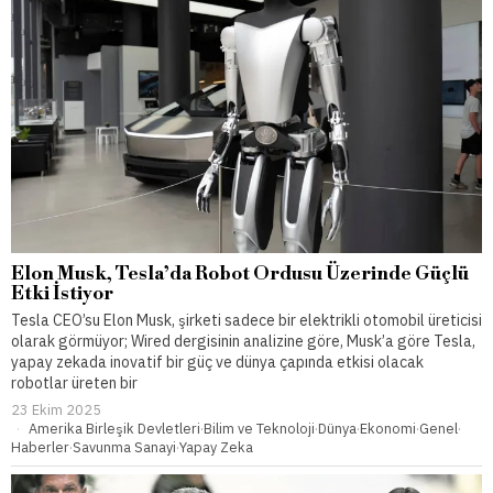
Elon Musk, Tesla’da Robot Ordusu Üzerinde Güçlü
Etki İstiyor
Tesla CEO’su Elon Musk, şirketi sadece bir elektrikli otomobil üreticisi
olarak görmüyor; Wired dergisinin analizine göre, Musk’a göre Tesla,
yapay zekada inovatif bir güç ve dünya çapında etkisi olacak
robotlar üreten bir
23 Ekim 2025
Amerika Birleşik Devletleri
·
Bilim ve Teknoloji
·
Dünya
·
Ekonomi
·
Genel
·
Haberler
·
Savunma Sanayi
·
Yapay Zeka