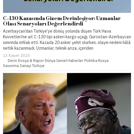
C-130 Kazasında Gizem Derinleşiyor: Uzmanlar
Olası Senaryoları Değerlendirdi
Azerbaycan’dan Türkiye’ye dönüş yolunda düşen Türk Hava
Kuvvetleri’ne ait C-130 tipi askeri kargo uçağı, Gürcistan-Azerbaycan
sınırında infilak etti. Kazada 20 asker şehit olurken, olayın nedeni hâlâ
netlik kazanmadı. Uzmanlar, teknik arıza, içeriden
13 Kasım 2025
Derin Dosya & Rapor
·
Dünya
·
Genel
·
Haberler
·
Politika
·
Rusya
·
Savunma Sanayi
·
Türkiye