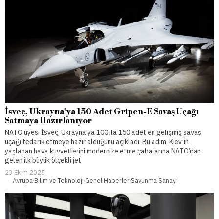
İsveç, Ukrayna’ya 150 Adet Gripen-E Savaş Uçağı
Satmaya Hazırlanıyor
NATO üyesi İsveç, Ukrayna’ya 100 ila 150 adet en gelişmiş savaş
uçağı tedarik etmeye hazır olduğunu açıkladı. Bu adım, Kiev’in
yaşlanan hava kuvvetlerini modernize etme çabalarına NATO’dan
gelen ilk büyük ölçekli jet
23 Ekim 2025
Avrupa
·
Bilim ve Teknoloji
·
Genel
·
Haberler
·
Savunma Sanayi