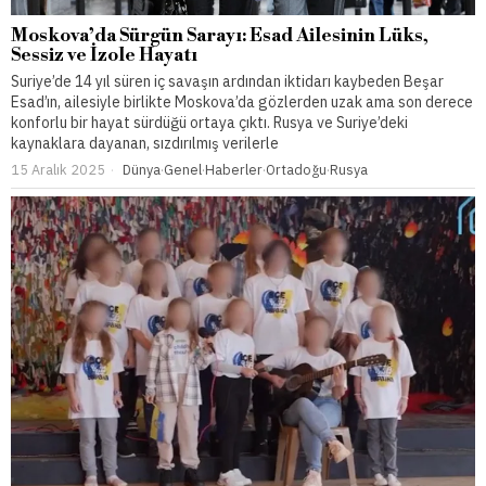
Moskova’da Sürgün Sarayı: Esad Ailesinin Lüks,
Sessiz ve İzole Hayatı
Suriye’de 14 yıl süren iç savaşın ardından iktidarı kaybeden Beşar
Esad’ın, ailesiyle birlikte Moskova’da gözlerden uzak ama son derece
konforlu bir hayat sürdüğü ortaya çıktı. Rusya ve Suriye’deki
kaynaklara dayanan, sızdırılmış verilerle
15 Aralık 2025
Dünya
·
Genel
·
Haberler
·
Ortadoğu
·
Rusya