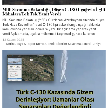
Milli Savunma Bakanlığı, Düşen C-130 Uçağıyla İlgili
İddialara Tek Tek Yanıt Verdi
Milli Savunma Bakanlığı (MSB), Gürcistan-Azerbaycan sınırında düşen
Türk Hava Kuvvetleri’ne ait C-130 tipi askeri kargo uçağı hakkında
kamuoyunda yer alan iddialara yazılı bir açıklama yaparak yanıt
verdi.Açıklamada, uçakta mühimmat taşınmadığı, kara kutunun
13 Kasım 2025
Derin Dosya & Rapor
·
Dünya
·
Genel
·
Haberler
·
Savunma Sanayi
·
Türkiye