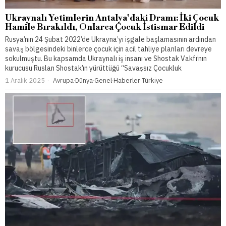
Ukraynalı Yetimlerin Antalya’daki Dramı: İki Çocuk
Hamile Bırakıldı, Onlarca Çocuk İstismar Edildi
Rusya’nın 24 Şubat 2022’de Ukrayna’yı işgale başlamasının ardından
savaş bölgesindeki binlerce çocuk için acil tahliye planları devreye
sokulmuştu. Bu kapsamda Ukraynalı iş insanı ve Shostak Vakfı’nın
kurucusu Ruslan Shostak’ın yürüttüğü “Savaşsız Çocukluk
1 Aralık 2025
Avrupa
·
Dünya
·
Genel
·
Haberler
·
Türkiye