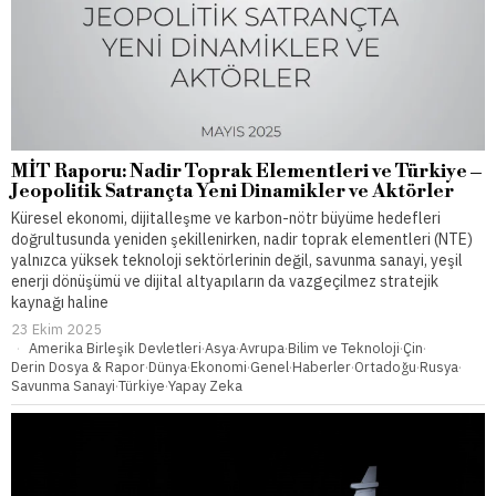
MİT Raporu: Nadir Toprak Elementleri ve Türkiye –
Jeopolitik Satrançta Yeni Dinamikler ve Aktörler
Küresel ekonomi, dijitalleşme ve karbon-nötr büyüme hedefleri
doğrultusunda yeniden şekillenirken, nadir toprak elementleri (NTE)
yalnızca yüksek teknoloji sektörlerinin değil, savunma sanayi, yeşil
enerji dönüşümü ve dijital altyapıların da vazgeçilmez stratejik
kaynağı haline
23 Ekim 2025
Amerika Birleşik Devletleri
·
Asya
·
Avrupa
·
Bilim ve Teknoloji
·
Çin
·
Derin Dosya & Rapor
·
Dünya
·
Ekonomi
·
Genel
·
Haberler
·
Ortadoğu
·
Rusya
·
Savunma Sanayi
·
Türkiye
·
Yapay Zeka