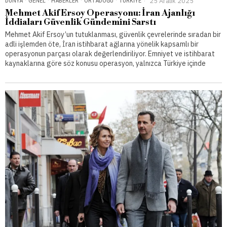
DÜNYA
·
GENEL
·
HABERLER
·
ORTADOĞU
·
TÜRKIYE
25 Aralık 2025
Mehmet Akif Ersoy Operasyonu: İran Ajanlığı
İddiaları Güvenlik Gündemini Sarstı
Mehmet Akif Ersoy’un tutuklanması, güvenlik çevrelerinde sıradan bir
adli işlemden öte, İran istihbarat ağlarına yönelik kapsamlı bir
operasyonun parçası olarak değerlendiriliyor. Emniyet ve istihbarat
kaynaklarına göre söz konusu operasyon, yalnızca Türkiye içinde