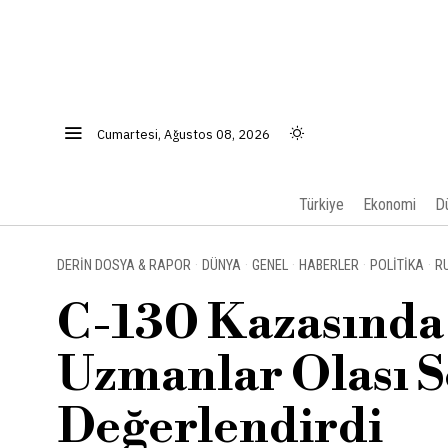
Cumartesi, Ağustos 08, 2026
Türkiye
Ekonomi
D
DERIN DOSYA & RAPOR
·
DÜNYA
·
GENEL
·
HABERLER
·
POLITIKA
·
R
C-130 Kazasında 
Uzmanlar Olası S
Değerlendirdi