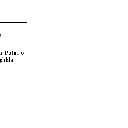
”
. Putin, o
şlıkla