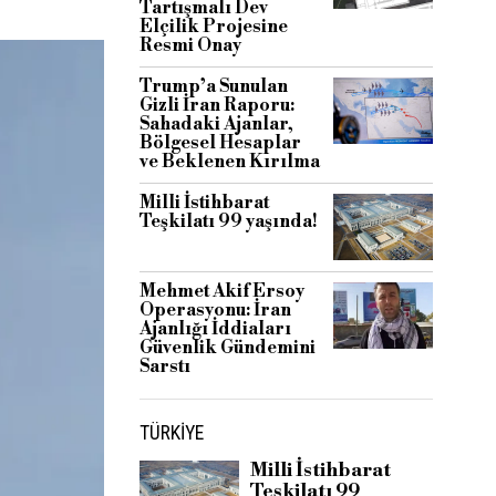
Tartışmalı Dev
Elçilik Projesine
Resmi Onay
Trump’a Sunulan
Gizli İran Raporu:
Sahadaki Ajanlar,
Bölgesel Hesaplar
ve Beklenen Kırılma
Milli İstihbarat
Teşkilatı 99 yaşında!
Mehmet Akif Ersoy
Operasyonu: İran
Ajanlığı İddiaları
Güvenlik Gündemini
Sarstı
TÜRKIYE
Milli İstihbarat
Teşkilatı 99