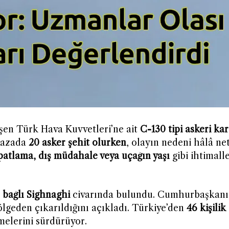
şen Türk Hava Kuvvetleri’ne ait
C-130 tipi askeri ka
 Kazada
20 asker şehit olurken
, olayın nedeni hâlâ net
 patlama, dış müdahale veya uçağın yaşı
gibi ihtimall
 bağlı Sighnaghi
civarında bulundu. Cumhurbaşkan
lgeden çıkarıldığını açıkladı. Türkiye’den
46 kişilik
emelerini sürdürüyor.