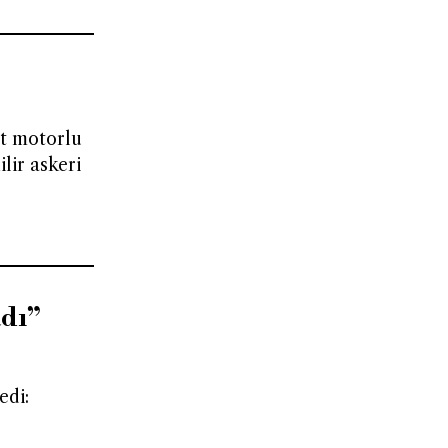
rt motorlu
lir askeri
adı”
edi: