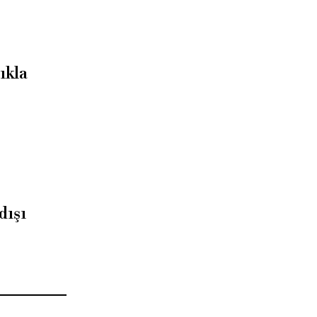
ıkla
dışı