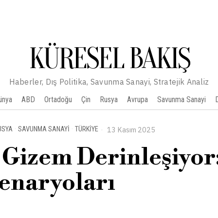
KÜRESEL BAKIŞ
Haberler, Dış Politika, Savunma Sanayi, Stratejik Analiz
ünya
ABD
Ortadoğu
Çin
Rusya
Avrupa
Savunma Sanayi
USYA
·
SAVUNMA SANAYI
·
TÜRKIYE
13 Kasım 2025
Gizem Derinleşiyor
enaryoları