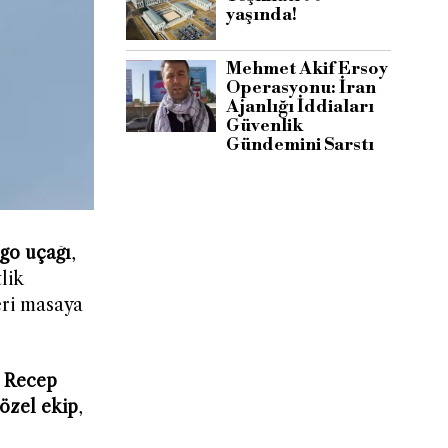
yaşında!
Mehmet Akif Ersoy
Operasyonu: İran
Ajanlığı İddiaları
Güvenlik
Gündemini Sarstı
rgo uçağı
,
lik
eri masaya
ı
Recep
 özel ekip
,