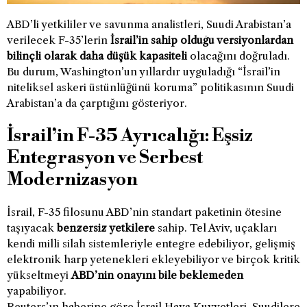
ABD’li yetkililer ve savunma analistleri, Suudi Arabistan’a
verilecek F-35’lerin
İsrail’in sahip olduğu versiyonlardan
bilinçli olarak daha düşük kapasiteli
olacağını doğruladı.
Bu durum, Washington’un yıllardır uyguladığı “İsrail’in
niteliksel askeri üstünlüğünü koruma” politikasının Suudi
Arabistan’a da çarptığını gösteriyor.
İsrail’in F-35 Ayrıcalığı: Eşsiz
Entegrasyon ve Serbest
Modernizasyon
İsrail, F-35 filosunu ABD’nin standart paketinin ötesine
taşıyacak
benzersiz yetkilere
sahip. Tel Aviv, uçakları
kendi milli silah sistemleriyle entegre edebiliyor, gelişmiş
elektronik harp yetenekleri ekleyebiliyor ve birçok kritik
yükseltmeyi
ABD’nin onayını bile beklemeden
yapabiliyor.
Reuters’ın haberine göre İsrail Hava Kuvvetleri, Suudilere