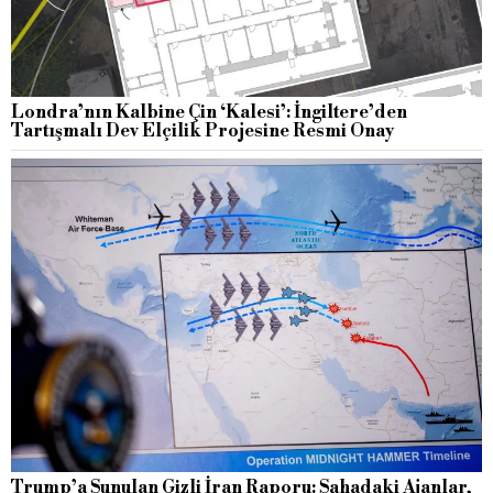
Londra’nın Kalbine Çin ‘Kalesi’: İngiltere’den
Tartışmalı Dev Elçilik Projesine Resmi Onay
Trump’a Sunulan Gizli İran Raporu: Sahadaki Ajanlar,