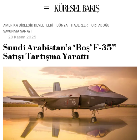
KÜRESEL BAKIŞ
AMERIKA BIRLEŞIK DEVLETLERI
·
DÜNYA
·
HABERLER
·
ORTADOĞU
·
SAVUNMA SANAYI
20 Kasım 2025
Suudi Arabistan’a ‘Boş’ F-35”
Satışı Tartışma Yarattı