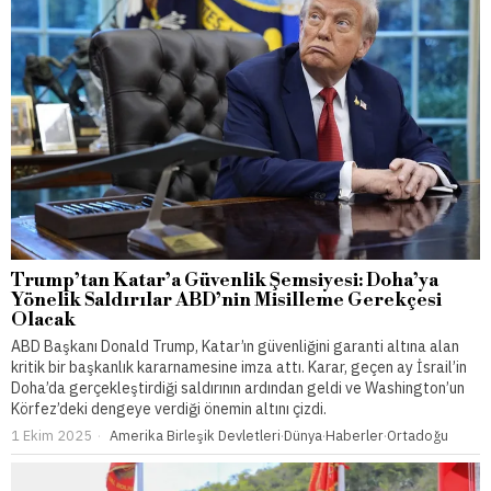
Trump’tan Katar’a Güvenlik Şemsiyesi: Doha’ya
Yönelik Saldırılar ABD’nin Misilleme Gerekçesi
Olacak
ABD Başkanı Donald Trump, Katar’ın güvenliğini garanti altına alan
kritik bir başkanlık kararnamesine imza attı. Karar, geçen ay İsrail’in
Doha’da gerçekleştirdiği saldırının ardından geldi ve Washington’un
Körfez’deki dengeye verdiği önemin altını çizdi.
1 Ekim 2025
Amerika Birleşik Devletleri
·
Dünya
·
Haberler
·
Ortadoğu