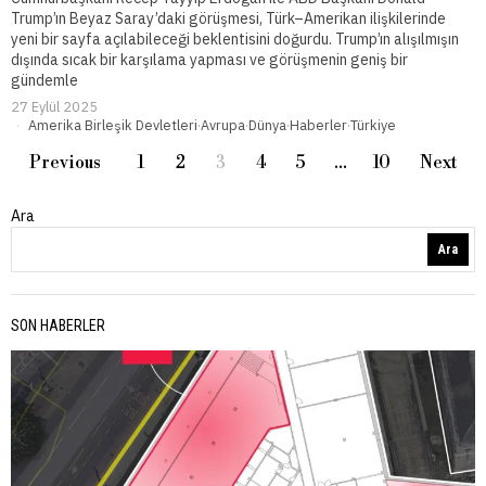
Trump’ın Beyaz Saray’daki görüşmesi, Türk–Amerikan ilişkilerinde
yeni bir sayfa açılabileceği beklentisini doğurdu. Trump’ın alışılmışın
dışında sıcak bir karşılama yapması ve görüşmenin geniş bir
gündemle
27 Eylül 2025
Amerika Birleşik Devletleri
·
Avrupa
·
Dünya
·
Haberler
·
Türkiye
Previous
1
2
3
4
5
…
10
Next
Ara
Ara
SON HABERLER