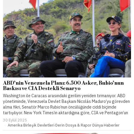
ABD’nin Venezuela Planı: 6.500 Asker, Rubio’nun
Baskısı ve CIA Destekli Senaryo
Washington ile Caracas arasındaki gerilim yeniden tırmanıyor. ABD
yönetiminde, Venezuela Devlet Başkanı Nicolás Maduro’yu görevden
alma fikri, Senatör Marco Rubio’nun öncülüğünde ciddi biçimde
tartışılıyor. New York Times’ın aktardığına göre, CIA ve Pentagon’un
30 Eylül 2025
Amerika Birleşik Devletleri
·
Derin Dosya & Rapor
·
Dünya
·
Haberler