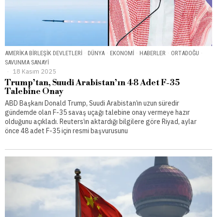
AMERIKA BIRLEŞIK DEVLETLERI
·
DÜNYA
·
EKONOMI
·
HABERLER
·
ORTADOĞU
·
SAVUNMA SANAYI
18 Kasım 2025
Trump’tan, Suudi Arabistan’ın 48 Adet F-35
Talebine Onay
ABD Başkanı Donald Trump, Suudi Arabistan’ın uzun süredir
gündemde olan F-35 savaş uçağı talebine onay vermeye hazır
olduğunu açıkladı. Reuters’ın aktardığı bilgilere göre Riyad, aylar
önce 48 adet F-35 için resmi başvurusunu