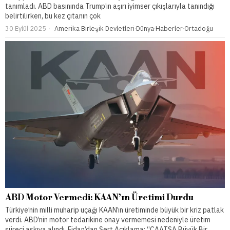
tanımladı. ABD basınında Trump’ın aşırı iyimser çıkışlarıyla tanındığı
belirtilirken, bu kez çıtanın çok
30 Eylül 2025
Amerika Birleşik Devletleri
·
Dünya
·
Haberler
·
Ortadoğu
ABD Motor Vermedi: KAAN’ın Üretimi Durdu
Türkiye’nin milli muharip uçağı KAAN’ın üretiminde büyük bir kriz patlak
verdi. ABD’nin motor tedarikine onay vermemesi nedeniyle üretim
süreci askıya alındı. Fidan’dan Sert Açıklama: “CAATSA Büyük Bir