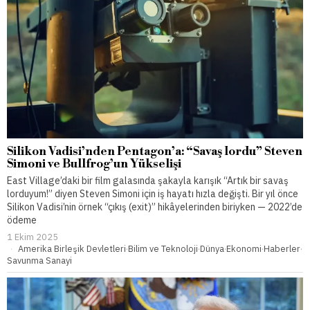
Silikon Vadisi’nden Pentagon’a: “Savaş lordu” Steven
Simoni ve Bullfrog’un Yükselişi
East Village’daki bir film galasında şakayla karışık “Artık bir savaş
lorduyum!” diyen Steven Simoni için iş hayatı hızla değişti. Bir yıl önce
Silikon Vadisi’nin örnek “çıkış (exit)” hikâyelerinden biriyken — 2022’de
ödeme
1 Ekim 2025
Amerika Birleşik Devletleri
·
Bilim ve Teknoloji
·
Dünya
·
Ekonomi
·
Haberler
·
Savunma Sanayi