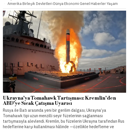
Amerika Birleşik Devletleri
·
Dünya
·
Ekonomi
·
Genel
·
Haberler
·
Yaşam
Ukrayna’ya Tomahawk Tartışması: Kremlin’den
ABD’ye Sıcak Çatışma Uyarısı
Rusya ile Batı arasında yeni bir gerilim dalgası, Ukrayna’ya
Tomahawk tipi uzun menzilli seyir füzelerinin sağlanması
tartışmasıyla alevlendi. Kremlin, bu füzelerin Ukrayna tarafından Rus
hedeflerine karşı kullanılması hâlinde —özellikle hedefleme ve