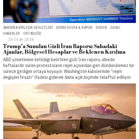
AMERIKA BIRLEŞIK DEVLETLERI
·
DERIN DOSYA & RAPOR
·
DÜNYA
·
GENEL
·
HABERLER
·
ORTADOĞU
16 Ocak 2026
Trump’a Sunulan Gizli İran Raporu: Sahadaki
Ajanlar, Bölgesel Hesaplar ve Beklenen Kırılma
ABD yönetimine iletildiği belirtilen gizli İran raporu, ülkede
haftalardır süren protestoların rejim açısından geri döndürülemez bir
sürece girdiğini ortaya koyuyor. Washington kulislerinde “rejim
değişimi fırsatı” ifadesi giderek daha açık biçimde telaffuz ediliyor.