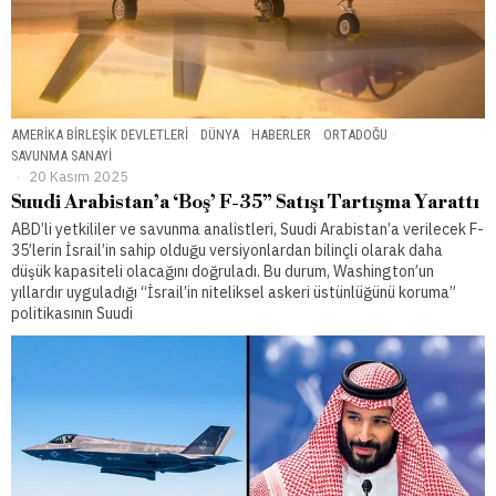
AMERIKA BIRLEŞIK DEVLETLERI
·
DÜNYA
·
HABERLER
·
ORTADOĞU
·
SAVUNMA SANAYI
20 Kasım 2025
Suudi Arabistan’a ‘Boş’ F-35” Satışı Tartışma Yarattı
ABD’li yetkililer ve savunma analistleri, Suudi Arabistan’a verilecek F-
35’lerin İsrail’in sahip olduğu versiyonlardan bilinçli olarak daha
düşük kapasiteli olacağını doğruladı. Bu durum, Washington’un
yıllardır uyguladığı “İsrail’in niteliksel askeri üstünlüğünü koruma”
politikasının Suudi