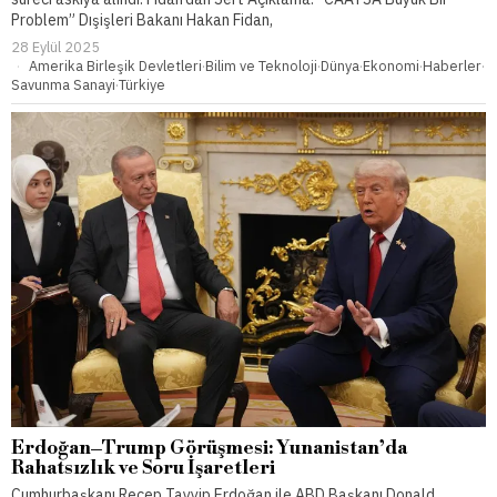
Problem” Dışişleri Bakanı Hakan Fidan,
28 Eylül 2025
Amerika Birleşik Devletleri
·
Bilim ve Teknoloji
·
Dünya
·
Ekonomi
·
Haberler
·
Savunma Sanayi
·
Türkiye
Erdoğan–Trump Görüşmesi: Yunanistan’da
Rahatsızlık ve Soru İşaretleri
Cumhurbaşkanı Recep Tayyip Erdoğan ile ABD Başkanı Donald