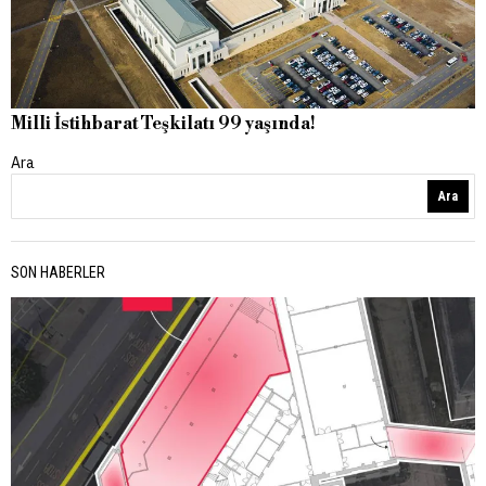
Milli İstihbarat Teşkilatı 99 yaşında!
Ara
Ara
SON HABERLER