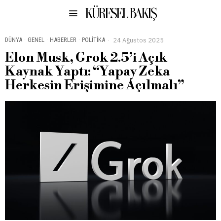
KÜRESEL BAKIŞ
DÜNYA
·
GENEL
·
HABERLER
·
POLITIKA
24 Ağustos 2025
Elon Musk, Grok 2.5’i Açık
Kaynak Yaptı: “Yapay Zeka
Herkesin Erişimine Açılmalı”