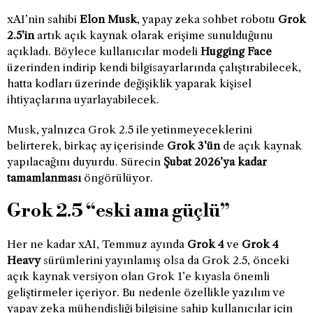
xAI’nin sahibi
Elon Musk
, yapay zeka sohbet robotu
Grok
2.5’in
artık açık kaynak olarak erişime sunulduğunu
açıkladı. Böylece kullanıcılar modeli
Hugging Face
üzerinden indirip kendi bilgisayarlarında çalıştırabilecek,
hatta kodları üzerinde değişiklik yaparak kişisel
ihtiyaçlarına uyarlayabilecek.
Musk, yalnızca Grok 2.5 ile yetinmeyeceklerini
belirterek, birkaç ay içerisinde
Grok 3’ün
de açık kaynak
yapılacağını duyurdu. Sürecin
Şubat 2026’ya kadar
tamamlanması
öngörülüyor.
Grok 2.5 “eski ama güçlü”
Her ne kadar xAI, Temmuz ayında
Grok 4
ve
Grok 4
Heavy
sürümlerini yayınlamış olsa da Grok 2.5, önceki
açık kaynak versiyon olan Grok 1’e kıyasla önemli
geliştirmeler içeriyor. Bu nedenle özellikle yazılım ve
yapay zeka mühendisliği bilgisine sahip kullanıcılar için