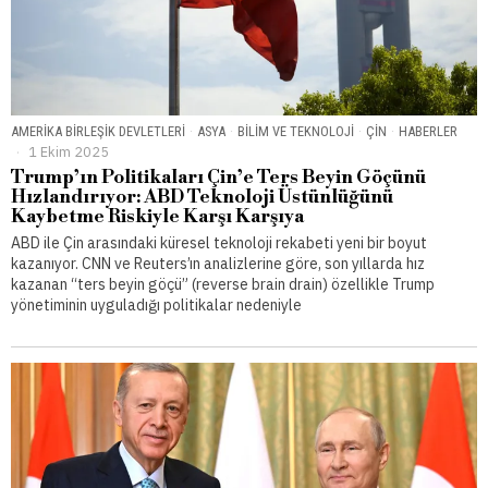
AMERIKA BIRLEŞIK DEVLETLERI
·
ASYA
·
BILIM VE TEKNOLOJI
·
ÇIN
·
HABERLER
1 Ekim 2025
Trump’ın Politikaları Çin’e Ters Beyin Göçünü
Hızlandırıyor: ABD Teknoloji Üstünlüğünü
Kaybetme Riskiyle Karşı Karşıya
ABD ile Çin arasındaki küresel teknoloji rekabeti yeni bir boyut
kazanıyor. CNN ve Reuters’ın analizlerine göre, son yıllarda hız
kazanan “ters beyin göçü” (reverse brain drain) özellikle Trump
yönetiminin uyguladığı politikalar nedeniyle