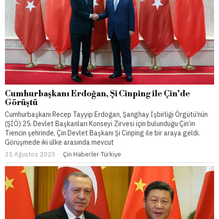
Cumhurbaşkanı Erdoğan, Şi Cinping ile Çin’de
Görüştü
Cumhurbaşkanı Recep Tayyip Erdoğan, Şanghay İşbirliği Örgütü’nün
(ŞİÖ) 25. Devlet Başkanları Konseyi Zirvesi için bulunduğu Çin’in
Tiencin şehrinde, Çin Devlet Başkanı Şi Cinping ile bir araya geldi.
Görüşmede iki ülke arasında mevcut
31 Ağustos 2025
Çin
·
Haberler
·
Türkiye