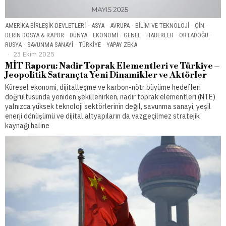
AMERIKA BIRLEŞIK DEVLETLERI
·
ASYA
·
AVRUPA
·
BILIM VE TEKNOLOJI
·
ÇIN
·
DERIN DOSYA & RAPOR
·
DÜNYA
·
EKONOMI
·
GENEL
·
HABERLER
·
ORTADOĞU
·
RUSYA
·
SAVUNMA SANAYI
·
TÜRKIYE
·
YAPAY ZEKA
23 Ekim 2025
MİT Raporu: Nadir Toprak Elementleri ve Türkiye –
Jeopolitik Satrançta Yeni Dinamikler ve Aktörler
Küresel ekonomi, dijitalleşme ve karbon-nötr büyüme hedefleri
doğrultusunda yeniden şekillenirken, nadir toprak elementleri (NTE)
yalnızca yüksek teknoloji sektörlerinin değil, savunma sanayi, yeşil
enerji dönüşümü ve dijital altyapıların da vazgeçilmez stratejik
kaynağı haline