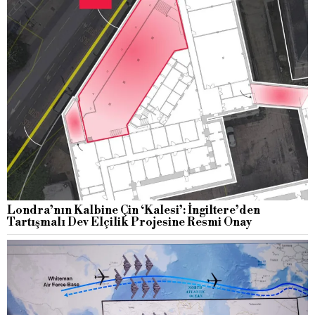
Londra’nın Kalbine Çin ‘Kalesi’: İngiltere’den
Tartışmalı Dev Elçilik Projesine Resmi Onay