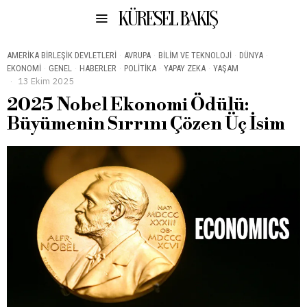
KÜRESEL BAKIŞ
AMERIKA BIRLEŞIK DEVLETLERI
·
AVRUPA
·
BILIM VE TEKNOLOJI
·
DÜNYA
·
EKONOMI
·
GENEL
·
HABERLER
·
POLITIKA
·
YAPAY ZEKA
·
YAŞAM
13 Ekim 2025
2025 Nobel Ekonomi Ödülü:
Büyümenin Sırrını Çözen Üç İsim