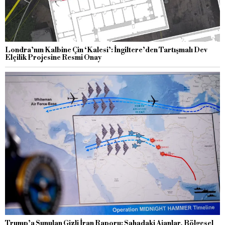
Londra’nın Kalbine Çin ‘Kalesi’: İngiltere’den Tartışmalı Dev
Elçilik Projesine Resmi Onay
Trump’a Sunulan Gizli İran Raporu: Sahadaki Ajanlar, Bölgesel