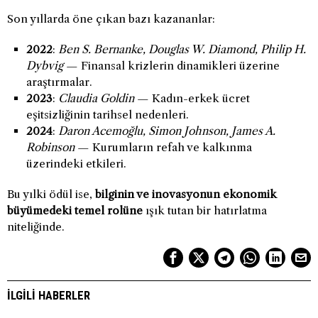
Son yıllarda öne çıkan bazı kazananlar:
2022
:
Ben S. Bernanke, Douglas W. Diamond, Philip H.
Dybvig
— Finansal krizlerin dinamikleri üzerine
araştırmalar.
2023
:
Claudia Goldin
— Kadın-erkek ücret
eşitsizliğinin tarihsel nedenleri.
2024
:
Daron Acemoğlu, Simon Johnson, James A.
Robinson
— Kurumların refah ve kalkınma
üzerindeki etkileri.
Bu yılki ödül ise,
bilginin ve inovasyonun ekonomik
büyümedeki temel rolüne
ışık tutan bir hatırlatma
niteliğinde.
İLGILI HABERLER