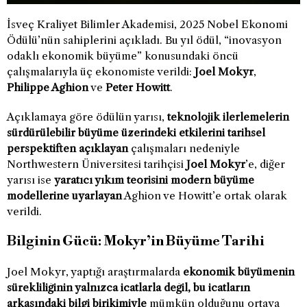
İsveç Kraliyet Bilimler Akademisi, 2025 Nobel Ekonomi
Ödülü’nün sahiplerini açıkladı. Bu yıl ödül, “inovasyon
odaklı ekonomik büyüme” konusundaki öncü
çalışmalarıyla üç ekonomiste verildi:
Joel Mokyr
,
Philippe Aghion
ve
Peter Howitt
.
Açıklamaya göre ödülün yarısı,
teknolojik ilerlemelerin
sürdürülebilir büyüme üzerindeki etkilerini tarihsel
perspektiften açıklayan
çalışmaları nedeniyle
Northwestern Üniversitesi tarihçisi
Joel Mokyr
’e, diğer
yarısı ise
yaratıcı yıkım teorisini modern büyüme
modellerine uyarlayan
Aghion ve Howitt’e ortak olarak
verildi.
Bilginin Gücü: Mokyr’in Büyüme Tarihi
Joel Mokyr, yaptığı araştırmalarda
ekonomik büyümenin
sürekliliğinin yalnızca icatlarla değil, bu icatların
arkasındaki bilgi birikimiyle
mümkün olduğunu ortaya