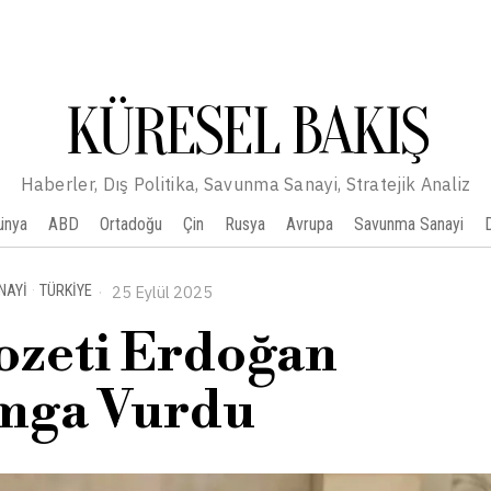
KÜRESEL BAKIŞ
Haberler, Dış Politika, Savunma Sanayi, Stratejik Analiz
ünya
ABD
Ortadoğu
Çin
Rusya
Avrupa
Savunma Sanayi
NAYI
·
TÜRKIYE
25 Eylül 2025
ozeti Erdoğan
mga Vurdu