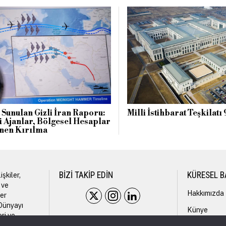
Sunulan Gizli İran Raporu:
Milli İstihbarat Teşkilatı
 Ajanlar, Bölgesel Hesaplar
nen Kırılma
işkiler,
BIZI TAKIP EDIN
KÜRESEL B
m ve
Hakkımızda
ler
 Dünyayı
Künye
eri ve
en