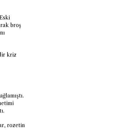
Eski
arak broş
nı
ir kriz
ağlamıştı.
netimi
ı.
r, rozetin