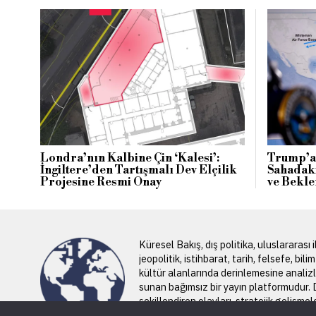
Londra’nın Kalbine Çin ‘Kalesi’:
Trump’a 
İngiltere’den Tartışmalı Dev Elçilik
Sahadaki
Projesine Resmi Onay
ve Bekle
Küresel Bakış, dış politika, uluslararası il
jeopolitik, istihbarat, tarih, felsefe, bili
kültür alanlarında derinlemesine analiz
sunan bağımsız bir yayın platformudur.
şekillendiren olayları, stratejik gelişmel
küresel dengeleri geniş bir perspektift