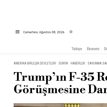
Cumartesi, Ağustos 08, 2026
Türkiye
Ekonomi
D
AMERIKA BIRLEŞIK DEVLETLERI
·
DÜNYA
·
HABERLER
·
SAVUNMA SA
Trump’ın F-35 R
Görüşmesine Da