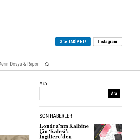
X'te TAKİP ET!
Instagram
Derin Dosya & Rapor
Ara
Ara
SON HABERLER
Londra’nın Kalbine
Çin ‘Kalesi’:
İngiltere’den