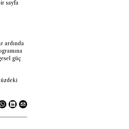
ir sayfa
ar ardında
rogramına
gesel güç
müzdeki