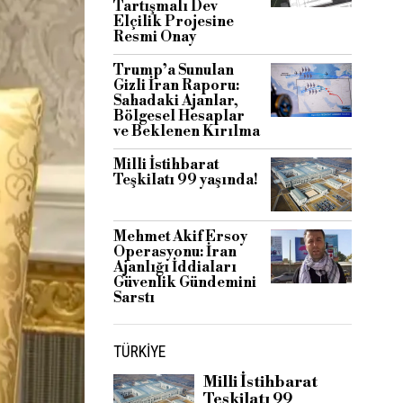
Tartışmalı Dev
Elçilik Projesine
Resmi Onay
Trump’a Sunulan
Gizli İran Raporu:
Sahadaki Ajanlar,
Bölgesel Hesaplar
ve Beklenen Kırılma
Milli İstihbarat
Teşkilatı 99 yaşında!
Mehmet Akif Ersoy
Operasyonu: İran
Ajanlığı İddiaları
Güvenlik Gündemini
Sarstı
TÜRKIYE
Milli İstihbarat
Teşkilatı 99