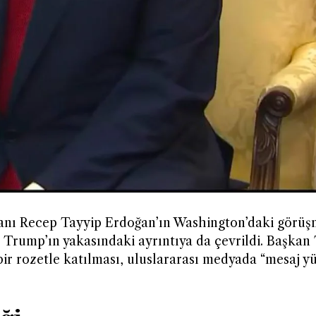
ı Recep Tayyip Erdoğan’ın Washington’daki görüş
, Trump’ın yakasındaki ayrıntıya da çevrildi. Başkan
ir rozetle katılması, uluslararası medyada “mesaj y