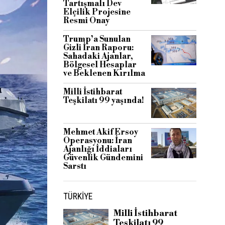
Tartışmalı Dev
Elçilik Projesine
Resmi Onay
Trump’a Sunulan
Gizli İran Raporu:
Sahadaki Ajanlar,
Bölgesel Hesaplar
ve Beklenen Kırılma
Milli İstihbarat
Teşkilatı 99 yaşında!
Mehmet Akif Ersoy
Operasyonu: İran
Ajanlığı İddiaları
Güvenlik Gündemini
Sarstı
TÜRKIYE
Milli İstihbarat
Teşkilatı 99