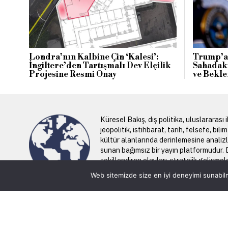
Londra’nın Kalbine Çin ‘Kalesi’:
Trump’a 
İngiltere’den Tartışmalı Dev Elçilik
Sahadaki
Projesine Resmi Onay
ve Bekle
Küresel Bakış, dış politika, uluslararası il
jeopolitik, istihbarat, tarih, felsefe, bili
kültür alanlarında derinlemesine analiz
sunan bağımsız bir yayın platformudur.
şekillendiren olayları, stratejik gelişmel
küresel dengeleri geniş bir perspektift
Web sitemizde size en iyi deneyimi sunabilm
okurlarına aktarır.