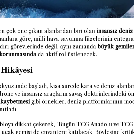
en çok öne çıkan alanlardan biri olan
insansız deniz
zmanlara göre, milli hava savunma füzelerinin entegr
aldırı görevlerinde değil, aynı zamanda
büyük gemiler
ın korunmasında
da aktif rol üstlenecek.
 Hikâyesi
gökyüzünde başladı, kısa sürede kara ve deniz alanla
 drone ve insansız araçların savaş doktrinlerindeki ö
i kaybetmesi
gibi örnekler, deniz platformlarının mo
ıtladı.
abloya dikkat çekerek, “Bugün TCG Anadolu ve TCG 
i uçak gemisi de envantere katılacak. Böylesine kriti