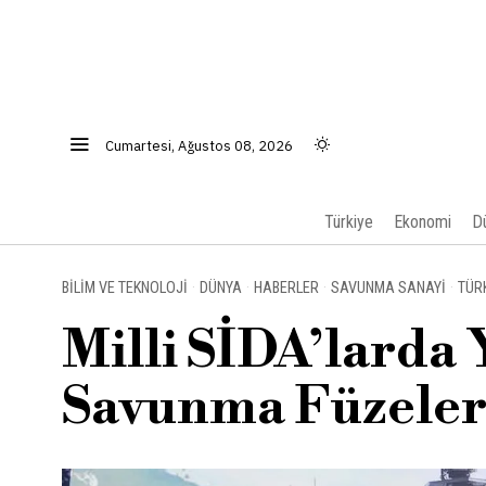
Cumartesi, Ağustos 08, 2026
Türkiye
Ekonomi
D
BILIM VE TEKNOLOJI
·
DÜNYA
·
HABERLER
·
SAVUNMA SANAYI
·
TÜR
Milli SİDA’larda
Savunma Füzeleri