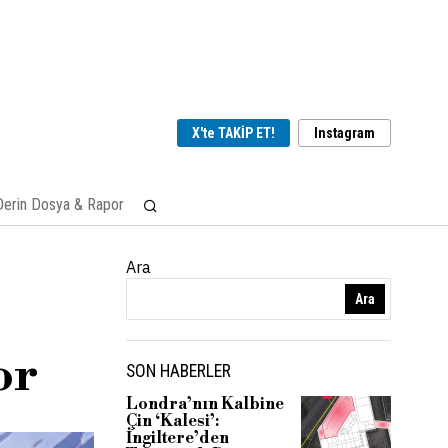
X'te TAKİP ET!
Instagram
Derin Dosya & Rapor
Ara
Ara
or
SON HABERLER
Londra’nın Kalbine
Çin ‘Kalesi’:
İngiltere’den