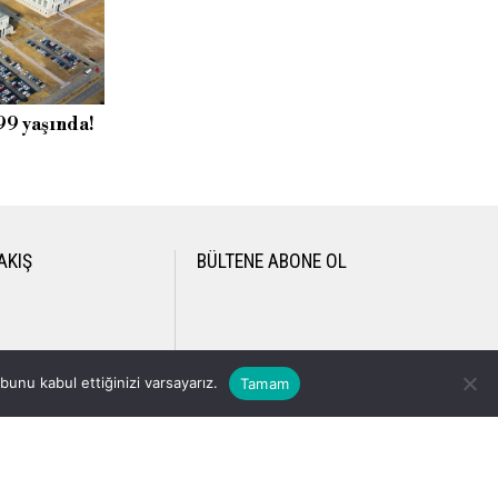
 99 yaşında!
AKIŞ
BÜLTENE ABONE OL
unu kabul ettiğinizi varsayarız.
Tamam
i