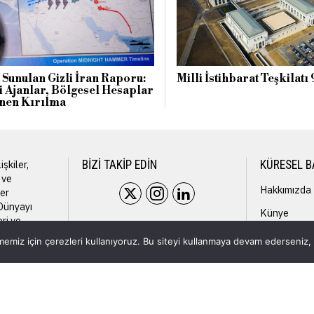
Sunulan Gizli İran Raporu:
Milli İstihbarat Teşkilatı
 Ajanlar, Bölgesel Hesaplar
nen Kırılma
işkiler,
BIZI TAKIP EDIN
KÜRESEL B
m ve
Hakkımızda
ler
 Dünyayı
Künye
eri ve
en
İletişim
emiz için çerezleri kullanıyoruz. Bu siteyi kullanmaya devam ederseniz, b
Gizlilik İlkes