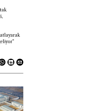
rtak
i,
katlayarak
eliyor”