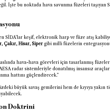
il. İşte bu noktada hava savunma füzeleri taşıyan S
rasyonu
en SİDA’lar keşif, elektronik harp ve füze atış kabiliy
, Çakır, Hisar, Siper
gibi milli füzelerin entegrasyon
slında hava-hava görevleri için tasarlanmış füzeler
AESA radar sistemleriyle donatılmış insansız araçla
unma hattını güçlendirecek.”
nizdeki büyük savaş gemilerini hem de kıyıya yakın ti
yabilecek.
on Doktrini