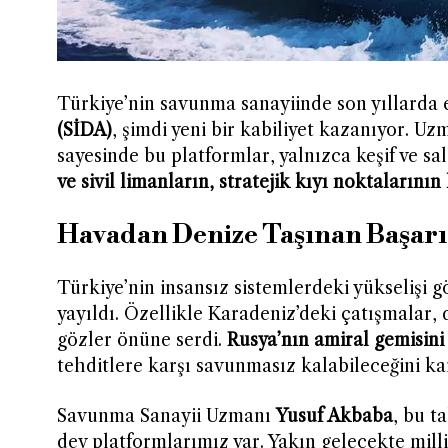
Türkiye’nin savunma sanayiinde son yıllarda 
(SİDA)
, şimdi yeni bir kabiliyet kazanıyor. U
sayesinde bu platformlar, yalnızca keşif ve s
ve sivil limanların, stratejik kıyı noktaların
Havadan Denize Taşınan Başarı
Türkiye’nin insansız sistemlerdeki yükselişi 
yayıldı. Özellikle Karadeniz’deki çatışmalar,
gözler önüne serdi.
Rusya’nın amiral gemisin
tehditlere karşı savunmasız kalabileceğini kan
Savunma Sanayii Uzmanı
Yusuf Akbaba
, bu t
dev platformlarımız var. Yakın gelecekte mill