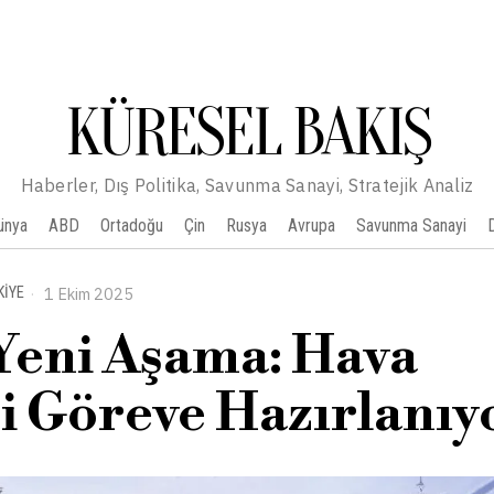
KÜRESEL BAKIŞ
Haberler, Dış Politika, Savunma Sanayi, Stratejik Analiz
ünya
ABD
Ortadoğu
Çin
Rusya
Avrupa
Savunma Sanayi
KIYE
1 Ekim 2025
 Yeni Aşama: Hava
 Göreve Hazırlanıy