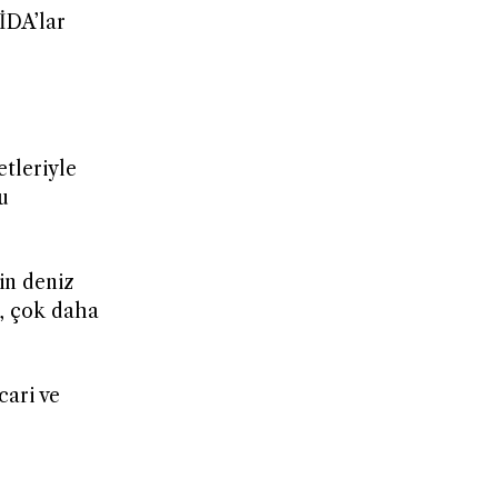
İDA’lar
etleriyle
u
in deniz
r, çok daha
cari ve