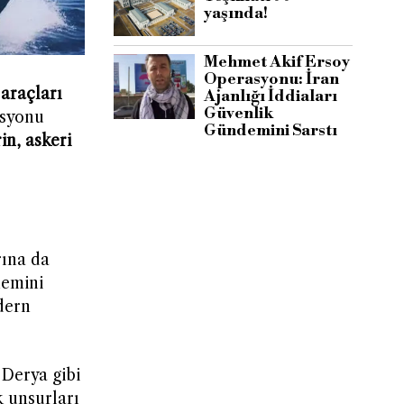
yaşında!
Mehmet Akif Ersoy
Operasyonu: İran
 araçları
Ajanlığı İddiaları
Güvenlik
asyonu
Gündemini Sarstı
in, askeri
rına da
nemini
dern
Derya gibi
k unsurları