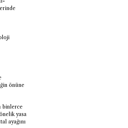
l-
lerinde
loji
e
eğin önüne
n binlerce
yönelik yasa
tal ayağını