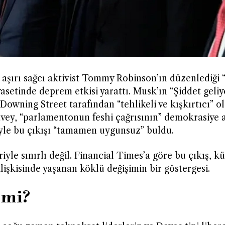
e aşırı sağcı aktivist Tommy Robinson’ın düzenlediği 
asetinde deprem etkisi yarattı. Musk’ın “Şiddet geliy
 Downing Street tarafından “tehlikeli ve kışkırtıcı” o
avey, “parlamentonun feshi çağrısının” demokrasiye a
Kyle bu çıkışı “tamamen uygunsuz” buldu.
yle sınırlı değil. Financial Times’a göre bu çıkış, k
ilişkisinde yaşanan köklü değişimin bir göstergesi.
 mi?