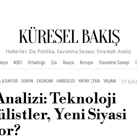
KÜRESEL BAKIŞ
Haberler, Dış Politika, Savunma Sanayi, Stratejik Analiz
ünya
ABD
Ortadoğu
Çin
Rusya
Avrupa
Savunma Sanayi
A & RAPOR
·
DÜNYA
·
EKONOMI
·
HABERLER
·
YAPAY ZEKA
·
YAŞAM
27 Eylü
nalizi: Teknoloji
listler, Yeni Siyasi
or?