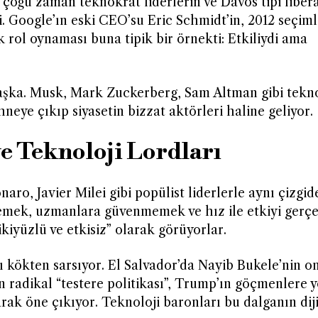
çoğu zaman teknokrat liderlerin ve Davos tipi libera
. Google’ın eski CEO’su Eric Schmidt’in, 2012 seçim
rol oynaması buna tipik bir örnekti: Etkiliydi ama
aşka. Musk, Mark Zuckerberg, Sam Altman gibi tekno
hneye çıkıp siyasetin bizzat aktörleri haline geliyor.
ve Teknoloji Lordları
ro, Javier Milei gibi popülist liderlerle aynı çizgid
emek, uzmanlara güvenmemek ve hız ile etkiyi gerç
ikiyüzlü ve etkisiz” olarak görüyorlar.
nı kökten sarsıyor. El Salvador’da Nayib Bukele’nin o
nin radikal “testere politikası”, Trump’ın göçmenlere 
arak öne çıkıyor. Teknoloji baronları bu dalganın diji