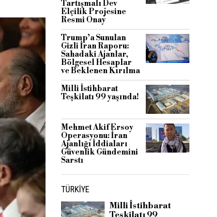
Tartışmalı Dev
Elçilik Projesine
Resmi Onay
Trump’a Sunulan
Gizli İran Raporu:
Sahadaki Ajanlar,
Bölgesel Hesaplar
ve Beklenen Kırılma
Milli İstihbarat
Teşkilatı 99 yaşında!
Mehmet Akif Ersoy
Operasyonu: İran
Ajanlığı İddiaları
Güvenlik Gündemini
Sarstı
TÜRKIYE
Milli İstihbarat
Teşkilatı 99