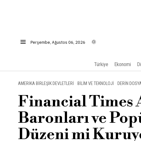
Perşembe, Ağustos 06, 2026
Türkiye
Ekonomi
D
AMERIKA BIRLEŞIK DEVLETLERI
·
BILIM VE TEKNOLOJI
·
DERIN DOSY
Financial Times A
Baronları ve Popü
Düzeni mi Kuruy