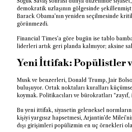
Soğuk Savaş sonrası dünya düzeninde siyaset, 
demokratik uzlaşının gölgesinde şekillenmişti
Barack Obama’nın yeniden seçilmesinde kritik 
görünmezdi.
Financial Times’a göre bugün ise tablo bamb
liderleri artık geri planda kalmıyor; aksine sa
Yeni İttifak: Popülistler 
Musk ve benzerleri, Donald Trump, Jair Bolsona
buluşuyor. Ortak noktaları kuralları küçüms
koymak. Politikacıları ve bürokratları “zayıf, 
Bu yeni ittifak, siyasetin geleneksel normları
kişiyi yargısız hapsetmesi, Arjantin’de Milei’
dışı girişimleri popülizmin en uç örnekleri ol