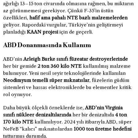
ağırlığı 13–15 ton civarında olmasına rağmen, bu miktarın
az görünmemesi gerekiyor. Çünkü F-35’in üstün
özellikleri,
hafif ama pahalı NTE bazlı malzemelerden
geliyor. Rapordaki vurgular, Türkiye’nin geliştirmeyi
planladığı
KAAN projesi
için de geçerli.
ABD Donanmasında Kullanım
ABD’nin
Arleigh Burke sınıfı füzeatar destroyerlerinde
her bir gemide
2 ton 360 kilo NTE
kullanılmış malzeme
bulunuyor. Yeni nesil seyir teknolojilerinde kullanılan
Neodimyum temelli süper mıknatıslar
, füzelerin güdüm
sistemleri ve hassas elektroniklerde bu elementler kritik
rol oynuyor.
Daha büyük ölçekli örneklerde ise,
ABD’nin Virginia
sınıfı nükleer denizaltılarında
her bir denizaltıda
4 ton
170 kilo NTE
kullanılıyor. 2024 yılı itibarıyla ABD, süper
NeFeB “kalıcı” mıknatıslardan
1000 ton üretme hedefini
tutturmuş durumda.