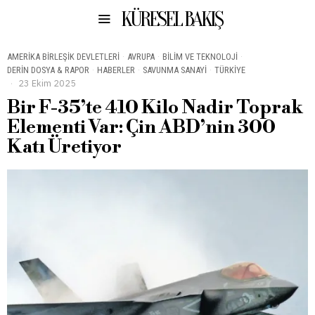
KÜRESEL BAKIŞ
AMERIKA BIRLEŞIK DEVLETLERI
·
AVRUPA
·
BILIM VE TEKNOLOJI
·
DERIN DOSYA & RAPOR
·
HABERLER
·
SAVUNMA SANAYI
·
TÜRKIYE
23 Ekim 2025
Bir F-35’te 410 Kilo Nadir Toprak
Elementi Var: Çin ABD’nin 300
Katı Üretiyor