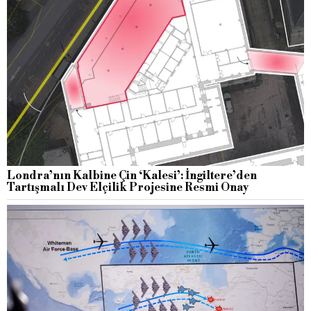
Londra’nın Kalbine Çin ‘Kalesi’: İngiltere’den
Tartışmalı Dev Elçilik Projesine Resmi Onay