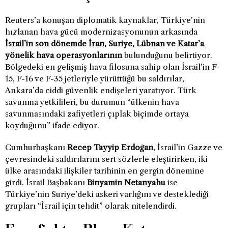
Reuters’a konuşan diplomatik kaynaklar, Türkiye’nin
hızlanan hava gücü modernizasyonunun arkasında
İsrail’in son dönemde İran, Suriye, Lübnan ve Katar’a
yönelik hava operasyonlarının
bulunduğunu belirtiyor.
Bölgedeki en gelişmiş hava filosuna sahip olan İsrail’in F-
15, F-16 ve F-35 jetleriyle yürüttüğü bu saldırılar,
Ankara’da ciddi güvenlik endişeleri yaratıyor. Türk
savunma yetkilileri, bu durumun “ülkenin hava
savunmasındaki zafiyetleri çıplak biçimde ortaya
koyduğunu” ifade ediyor.
Cumhurbaşkanı
Recep Tayyip Erdoğan
, İsrail’in Gazze ve
çevresindeki saldırılarını sert sözlerle eleştirirken, iki
ülke arasındaki ilişkiler tarihinin en gergin dönemine
girdi. İsrail Başbakanı
Binyamin Netanyahu
ise
Türkiye’nin Suriye’deki askeri varlığını ve desteklediği
grupları “İsrail için tehdit” olarak nitelendirdi.