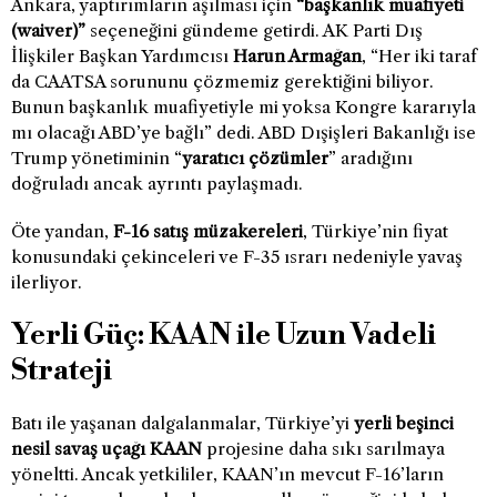
Ankara, yaptırımların aşılması için
“başkanlık muafiyeti
(waiver)”
seçeneğini gündeme getirdi. AK Parti Dış
İlişkiler Başkan Yardımcısı
Harun Armağan
, “Her iki taraf
da CAATSA sorununu çözmemiz gerektiğini biliyor.
Bunun başkanlık muafiyetiyle mi yoksa Kongre kararıyla
mı olacağı ABD’ye bağlı” dedi. ABD Dışişleri Bakanlığı ise
Trump yönetiminin “
yaratıcı çözümler
” aradığını
doğruladı ancak ayrıntı paylaşmadı.
Öte yandan,
F-16 satış müzakereleri
, Türkiye’nin fiyat
konusundaki çekinceleri ve F-35 ısrarı nedeniyle yavaş
ilerliyor.
Yerli Güç: KAAN ile Uzun Vadeli
Strateji
Batı ile yaşanan dalgalanmalar, Türkiye’yi
yerli beşinci
nesil savaş uçağı KAAN
projesine daha sıkı sarılmaya
yöneltti. Ancak yetkililer, KAAN’ın mevcut F-16’ların