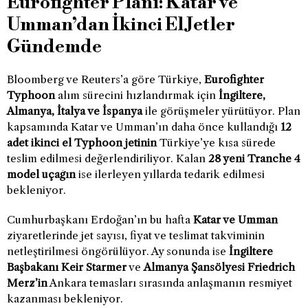
Eurofighter Planı: Katar ve
Umman’dan İkinci El Jetler
Gündemde
Bloomberg ve Reuters’a göre Türkiye,
Eurofighter
Typhoon
alım sürecini hızlandırmak için
İngiltere,
Almanya, İtalya ve İspanya
ile görüşmeler yürütüyor. Plan
kapsamında Katar ve Umman’ın daha önce kullandığı
12
adet ikinci el Typhoon jetinin
Türkiye’ye kısa sürede
teslim edilmesi değerlendiriliyor. Kalan
28 yeni Tranche 4
model uçağın
ise ilerleyen yıllarda tedarik edilmesi
bekleniyor.
Cumhurbaşkanı Erdoğan’ın bu hafta
Katar ve Umman
ziyaretlerinde jet sayısı, fiyat ve teslimat takviminin
netleştirilmesi öngörülüyor. Ay sonunda ise
İngiltere
Başbakanı Keir Starmer
ve
Almanya Şansölyesi Friedrich
Merz’in
Ankara temasları sırasında anlaşmanın resmiyet
kazanması bekleniyor.