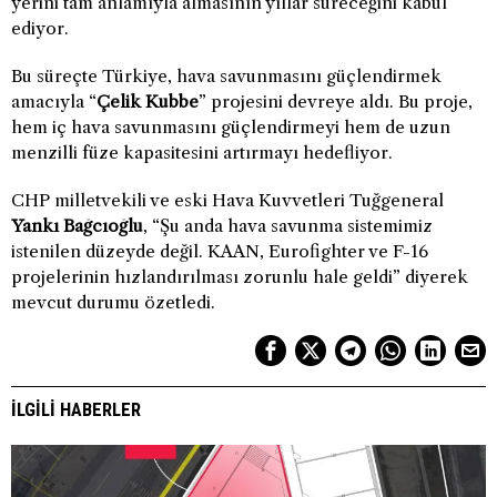
yerini tam anlamıyla almasının yıllar süreceğini kabul
ediyor.
Bu süreçte Türkiye, hava savunmasını güçlendirmek
amacıyla “
Çelik Kubbe
” projesini devreye aldı. Bu proje,
hem iç hava savunmasını güçlendirmeyi hem de uzun
menzilli füze kapasitesini artırmayı hedefliyor.
CHP milletvekili ve eski Hava Kuvvetleri Tuğgeneral
Yankı Bağcıoğlu
, “Şu anda hava savunma sistemimiz
istenilen düzeyde değil. KAAN, Eurofighter ve F-16
projelerinin hızlandırılması zorunlu hale geldi” diyerek
mevcut durumu özetledi.
İLGILI HABERLER