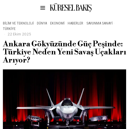
KÜRESEL BAKIŞ
BILIM VE TEKNOLOJI
·
DÜNYA
·
EKONOMI
·
HABERLER
·
SAVUNMA SANAYI
·
TÜRKIYE
22 Ekim 2025
Ankara Gökyüzünde Güç Peşinde:
Türkiye Neden Yeni Savaş Uçakları
Arıyor?